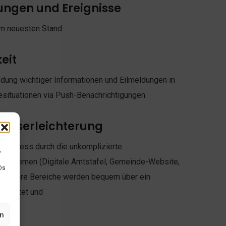
ungen und Ereignisse
am neuesten Stand
eit
dung wichtiger Informationen und Eilmeldungen in
situationen via Push-Benachrichtigungen.
eitserleichterung
tsprozess durch die unkomplizierte
,
ttsystemen (Digitale Amtstafel, Gemeinde-Website,
Ds
mehrere Bereiche werden bequem über ein
earbeitet und
en