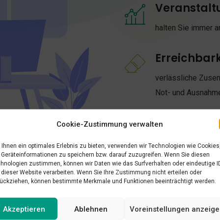
Veranstalt
halten Sie immer 
Erreichbark
verlässliche Zusen
Not- und Ausnahme
Enorme Arb
Cookie-Zustimmung verwalten
im täglichen Arbei
Ihnen ein optimales Erlebnis zu bieten, verwenden wir Technologien wie Cookies
Geräteinformationen zu speichern bzw. darauf zuzugreifen. Wenn Sie diesen
Anbindung von Dri
hnologien zustimmen, können wir Daten wie das Surfverhalten oder eindeutige I
FacebookSeite) – 
 dieser Website verarbeiten. Wenn Sie Ihre Zustimmung nicht erteilen oder
ückziehen, können bestimmte Merkmale und Funktionen beeinträchtigt werden.
zentrales Portal b
verwalte
Akzeptieren
Ablehnen
Voreinstellungen anzeig