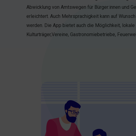
Abwicklung von Amtswegen für Bürger:innen und G
Erinnerungsfunktionen für Müllabfuhrtermine, akt
erleichtert. Auch Mehrsprachigkeit kann auf Wunsch a
Veranstaltungen können Bürger:innen indi
werden. Die App bietet auch die Möglichkeit, lokale
Kulturträger,Vereine, Gastronomiebetriebe, Feuerw