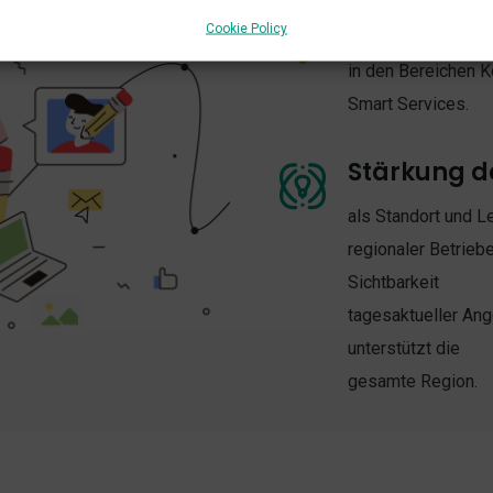
Digitalisie
Cookie Policy
in den Bereichen 
Smart Services.
Stärkung d
als Standort und L
regionaler Betrieb
Sichtbarkeit
tagesaktueller Ang
unterstützt die
gesamte Region.