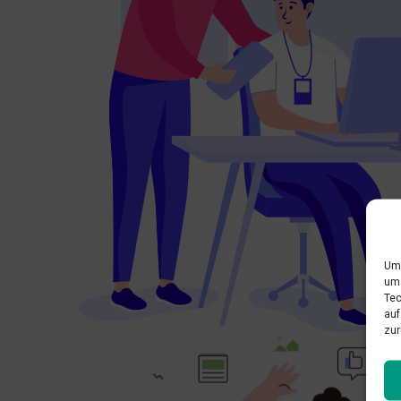
Um 
um 
Tec
auf
zur