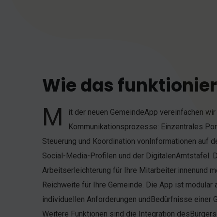
Wie das funktionier
M
it der neuen GemeindeApp vereinfachen wir 
Interessensgemeinschaften können anhand eines für sie eigens eingeri
Kommunikationsprozesse: Einzentrales Por
Accountsihre Veranstaltungen und Aktivitäten in
Steuerung und Koordination vonInformationen auf 
der Gemeindeteilen. Dadurch wird das Angebot
Social-Media-Profilen und der DigitalenAmtstafel. D
Aktivitäten für alle zugänglichund sichtbar. Ac
Arbeitserleichterung für Ihre Mitarbeiter:innenund m
Betriebe und Interessensgemeinschaftenwerden
Reichweite für Ihre Gemeinde. Die App ist modular 
freigegeben und genehmigt. Die App ist für al
individuellen Anforderungen undBedürfnisse einer
kostenlos und kann ohne Registrierung imApp Store und 
Weitere Funktionen sind die Integration desBürgers
direkt per QR-Code eingescannt und herun