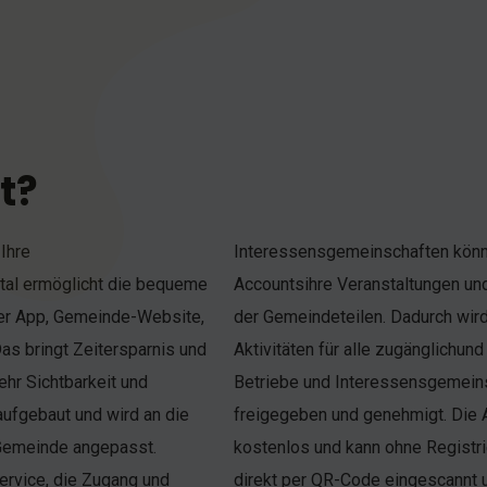
t?
Ihre
chteten
tal ermöglicht die bequeme
 die App einspeisen und so mit
der App, Gemeinde-Website,
 lokaler Ereignisse und
as bringt Zeitersparnis und
countzugänge für Vereine,
ehr Sichtbarkeit und
 von der Gemeinde
aufgebaut und wird an die
le Gemeindebürger:innen
 Gemeinde angepasst.
Google Play Store oder
ervice, die Zugang und
tergeladen werden.