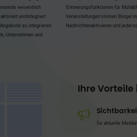
emeinde wesentlich
uelle Aktionen und
ktiviert undintegriert
viduell über Push-
 Angebote zu integrieren.
Nachrichtenaktivieren und jederz
ehr, Unternehmen und
Ihre Vorteile
Sichtbarkei
für aktuelle Meldu