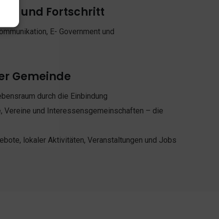
rung und Fortschritt
Kommunikation, E- Government und
er Gemeinde
ebensraum durch die Einbindung
e, Vereine und Interessensgemeinschaften – die
ebote, lokaler Aktivitäten, Veranstaltungen und Jobs