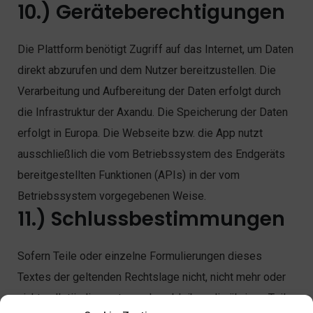
10.) Geräteberechtigungen
Die Plattform benötigt Zugriff auf das Internet, um Daten
direkt abzurufen und dem Nutzer bereitzustellen. Die
Verarbeitung und Aufbereitung der Daten erfolgt durch
die Infrastruktur der Axandu. Die Speicherung der Daten
erfolgt in Europa. Die Webseite bzw. die App nutzt
ausschließlich die vom Betriebssystem des Endgeräts
bereitgestellten Funktionen (APIs) in der vom
Betriebssystem vorgegebenen Weise.
11.) Schlussbestimmungen
Sofern Teile oder einzelne Formulierungen dieses
Textes der geltenden Rechtslage nicht, nicht mehr oder
nicht vollständige entsprechen, bleiben die übrigen Teile