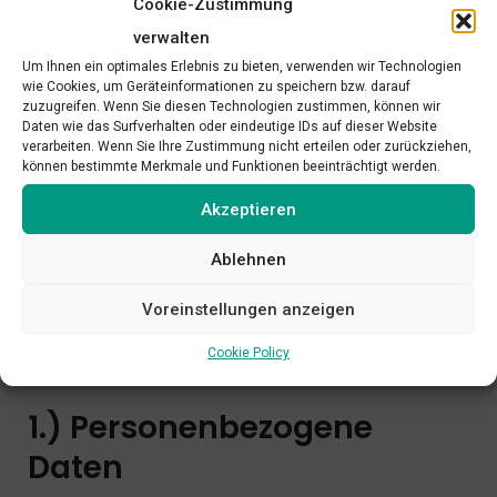
Cookie-Zustimmung
in ihrem Inhalt und ihrer Gültigkeit davon unberührt.
verwalten
Anstelle einer unwirksamen Bestimmung oder bei
Um Ihnen ein optimales Erlebnis zu bieten, verwenden wir Technologien
Entstehen einer Lücke kommt eine angemessene,
wie Cookies, um Geräteinformationen zu speichern bzw. darauf
rechtlich zulässige Regelung zur Anwendung, die dem
zuzugreifen. Wenn Sie diesen Technologien zustimmen, können wir
Daten wie das Surfverhalten oder eindeutige IDs auf dieser Website
am nächsten kommt, was nach Sinn und Zweck dieser
verarbeiten. Wenn Sie Ihre Zustimmung nicht erteilen oder zurückziehen,
können bestimmte Merkmale und Funktionen beeinträchtigt werden.
Nutzungsbedingungen bei Kenntnis der Teilnichtigkeit
oder Lücke gewollt gewesen wäre.
Akzeptieren
Ablehnen
DATENSCHUTZERKLÄR
Voreinstellungen anzeigen
UNG
Cookie Policy
1.) Personenbezogene
Daten