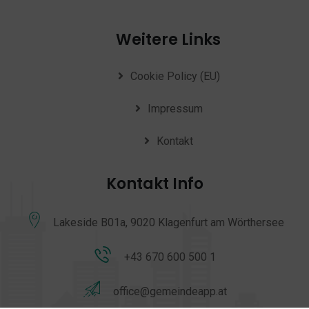
Weitere Links
Cookie Policy (EU)
Impressum
Kontakt
Kontakt Info
Lakeside B01a, 9020 Klagenfurt am Wörthersee
+43 670 600 500 1
office@gemeindeapp.at